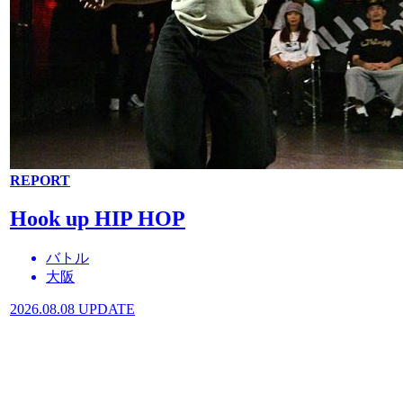
REPORT
Hook up HIP HOP
バトル
大阪
2026.08.08 UPDATE