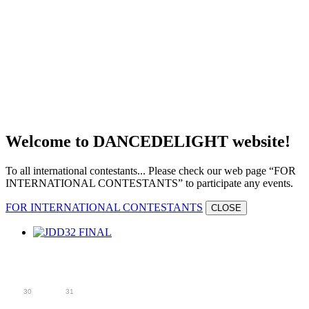
Welcome to DANCEDELIGHT website!
To all international contestants... Please check our web page “FOR
INTERNATIONAL CONTESTANTS” to participate any events.
FOR INTERNATIONAL CONTESTANTS
CLOSE
2026.09
SUN
MON
TUE
WED
THU
FRI
SAT
30
31
1
2
3
4
5
6
7
8
9
10
11
12