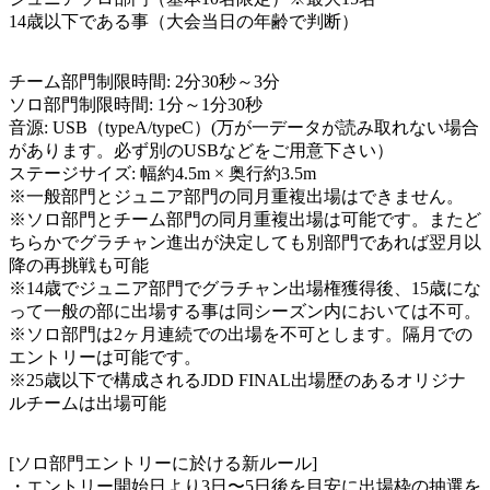
14歳以下である事（大会当日の年齢で判断）
チーム部門制限時間: 2分30秒～3分
ソロ部門制限時間: 1分～1分30秒
音源: USB（typeA/typeC）(万が一データが読み取れない場合
があります。必ず別のUSBなどをご用意下さい）
ステージサイズ: 幅約4.5m × 奥行約3.5m
※一般部門とジュニア部門の同月重複出場はできません。
※ソロ部門とチーム部門の同月重複出場は可能です。またど
ちらかでグラチャン進出が決定しても別部門であれば翌月以
降の再挑戦も可能
※14歳でジュニア部門でグラチャン出場権獲得後、15歳にな
って一般の部に出場する事は同シーズン内においては不可。
※ソロ部門は2ヶ月連続での出場を不可とします。隔月での
エントリーは可能です。
※25歳以下で構成されるJDD FINAL出場歴のあるオリジナ
ルチームは出場可能
[ソロ部門エントリーに於ける新ルール]
・エントリー開始日より3日〜5日後を目安に出場枠の抽選を