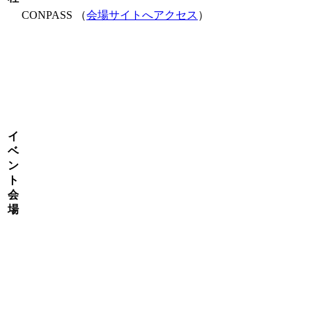
CONPASS （
会場サイトへアクセス
）
イ
ベ
ン
ト
会
場