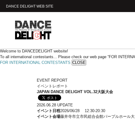
DANCE DELIGHT WEB SITE
Welcome to DANCEDELIGHT website!
To all international contestants... Please check our web page “FOR INTE
FOR INTERNATIONAL CONTESTANTS
CLOSE
EVENT REPORT
イベントレポート
JAPAN DANCE DELIGHT VOL.32大阪大会
2026.06.28 UPDATE
イベント日程
2026/06/28 12:30-20:30
イベント会場
藤井寺市立市民総合会館パープルホール大