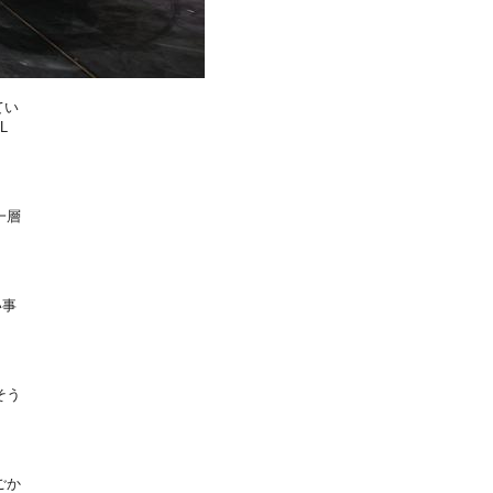
てい
L
一層
い事
そう
ごか