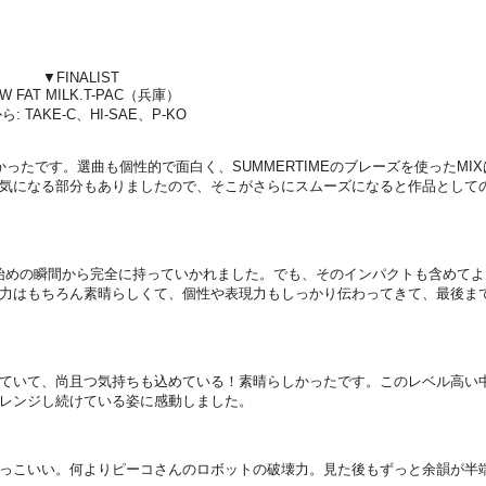
▼FINALIST
W FAT MILK.T-PAC（兵庫）
ら: TAKE-C、HI-SAE、P-KO
ったです。選曲も個性的で面白く、SUMMERTIMEのブレーズを使ったMIX
気になる部分もありましたので、そこがさらにスムーズになると作品として
り始めの瞬間から完全に持っていかれました。でも、そのインパクトも含めてよ
力はもちろん素晴らしくて、個性や表現力もしっかり伝わってきて、最後ま
ていて、尚且つ気持ちも込めている！素晴らしかったです。このレベル高い
レンジし続けている姿に感動しました。
っこいい。何よりピーコさんのロボットの破壊力。見た後もずっと余韻が半