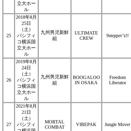
立大ホー
ル
2018年8月
25日
（土）
九州男児新鮮
ULTIMATE
25
パシフィ
9stepper’z!!
CREW
組
コ横浜国
立大ホー
ル
2019年8月
24日
（土）
九州男児新鮮
BOOGALOO
Freedom
26
パシフィ
IN OSAKA
Liberator
組
コ横浜国
立大ホー
ル
2021年8月
21日
（土）
MORTAL
27
パシフィ
VIBEPAK
Jungle Mover
COMBAT
コ横浜国