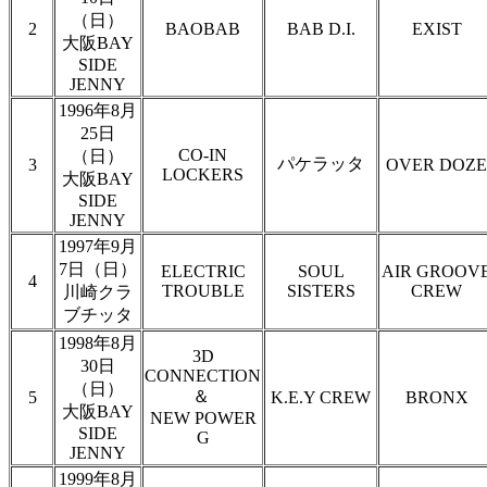
（日）
2
BAOBAB
BAB D.I.
EXIST
大阪BAY
SIDE
JENNY
1996年8月
25日
CO-IN
（日）
パケラッタ
3
OVER DOZE
LOCKERS
大阪BAY
SIDE
JENNY
1997年9月
7日（日）
ELECTRIC
SOUL
AIR GROOV
4
TROUBLE
SISTERS
CREW
川崎クラ
ブチッタ
1998年8月
3D
30日
CONNECTION
（日）
＆
5
K.E.Y CREW
BRONX
大阪BAY
NEW POWER
SIDE
G
JENNY
1999年8月