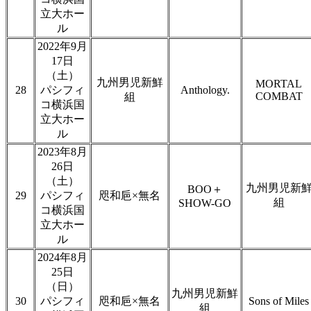
立大ホー
ル
2022年9月
17日
（土）
九州男児新鮮
MORTAL
28
パシフィ
Anthology.
COMBAT
組
コ横浜国
立大ホー
ル
2023年8月
26日
（土）
九州男児新
BOO＋
29
パシフィ
咫和巵×無名
組
SHOW-GO
コ横浜国
立大ホー
ル
2024年8月
25日
（日）
九州男児新鮮
30
パシフィ
咫和巵×無名
Sons of Miles
組