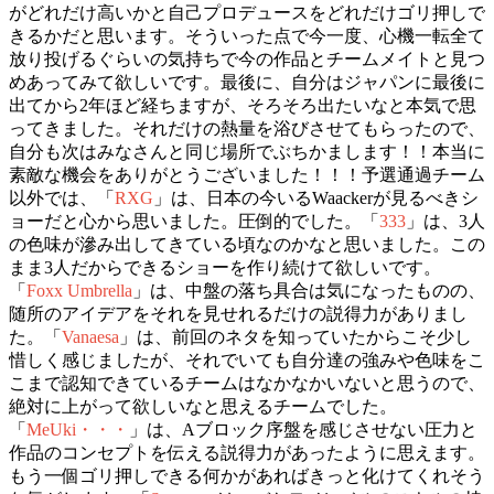
がどれだけ高いかと自己プロデュースをどれだけゴリ押しで
きるかだと思います。そういった点で今一度、心機一転全て
放り投げるぐらいの気持ちで今の作品とチームメイトと見つ
めあってみて欲しいです。最後に、自分はジャパンに最後に
出てから2年ほど経ちますが、そろそろ出たいなと本気で思
ってきました。それだけの熱量を浴びさせてもらったので、
自分も次はみなさんと同じ場所でぶちかまします！！本当に
素敵な機会をありがとうございました！！！予選通過チーム
以外では、「
RXG
」は、日本の今いるWaackerが見るべきシ
ョーだと心から思いました。圧倒的でした。「
333
」は、3人
の色味が滲み出してきている頃なのかなと思いました。この
まま3人だからできるショーを作り続けて欲しいです。
「
Foxx Umbrella
」は、中盤の落ち具合は気になったものの、
随所のアイデアをそれを見せれるだけの説得力がありまし
た。「
Vanaesa
」は、前回のネタを知っていたからこそ少し
惜しく感じましたが、それでいても自分達の強みや色味をこ
こまで認知できているチームはなかなかいないと思うので、
絶対に上がって欲しいなと思えるチームでした。
「
MeUki・・・
」は、Aブロック序盤を感じさせない圧力と
作品のコンセプトを伝える説得力があったように思えます。
もう一個ゴリ押しできる何かがあればきっと化けてくれそう