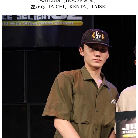
ASTERIA（HOUSE/愛知）
左から: TAICHI、KENTA、TAISEI