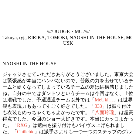
///// JUDGE・MC /////
Takuya, ryj., RIRIKA, TOMOKI, NAOSHI IN THE HOUSE, MC
USK
NAOSHI IN THE HOUSE
ジャッジさせていただきありがとうございました。東京大会
は緊張感が本当にハンパないので、普段の力を出せているチ
ームと硬くなってしまっているチームの差は結構感じました
ね。自分の中ではダントツというチームは今回はなく、上位
は混戦でした。予選通過チーム以外では「
MeUki…
」は世界
観も表現力もあってすごく好きでした。「
333
」は振り付け
も衣装もめっちゃくちゃよかったです。「
八面玲瓏
」は超高
得点でした。今回のショー大好きです。本当にカッコよかっ
た。「
RXG
」は選曲も振り付けもバイヴス上げられまし
た。「
Chillchic
」は派手さよりも一つ一つのステップのグル