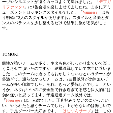
ーヴやシルエットが凄くカッコよくて痺れました。「
デブガ
リファンク♪
」は1番会場を楽しませてましたね。まさにアミ
ューズメントロッキングスタイルでした。「
Vanaessa
」はも
う明確に2人のスタイルがありますね。スタイルと音楽とダ
ンスのバランスを少し整えるだけで結果に繋がる気がしま
す。
TOMOKI
個性が強いチームが多く、ネタも色がしっかり出ていて楽し
く見させて頂いたのですが、結構混戦していて本当に迷いま
した、このチームは通ってもおかしくないなというチームが
多過ぎて。通らなかったチームは、2曲目以降が勿体無いチ
ームが多い印象でした。それ、きっと妥協したでしょ！とい
うか。ネタはいいのに安全圏で行き過ぎてる感も個人的には
勿体無いと思ってます。予選通過チーム以外では、
「
Fleurage
」は、素敵でした。正直好みでないのにかっこい
い、やられたと思うチームでした。上がらないのは悔しいで
す。手足グーパー大好きです。「
はむつんサーブ
」は、この