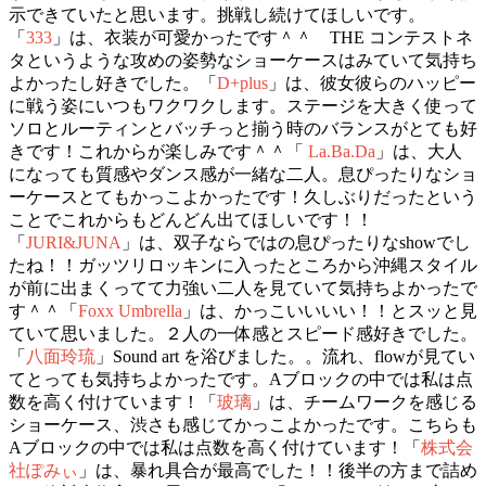
示できていたと思います。挑戦し続けてほしいです。
「
333
」は、衣装が可愛かったです＾＾ THE コンテストネ
タというような攻めの姿勢なショーケースはみていて気持ち
よかったし好きでした。「
D+plus
」は、彼女彼らのハッピー
に戦う姿にいつもワクワクします。ステージを大きく使って
ソロとルーティンとバッチっと揃う時のバランスがとても好
きです！これからが楽しみです＾＾「
La.Ba.Da
」は、大人
になっても質感やダンス感が一緒な二人。息ぴったりなショ
ーケースとてもかっこよかったです！久しぶりだったという
ことでこれからもどんどん出てほしいです！！
「
JURI&JUNA
」は、双子ならではの息ぴったりなshowでし
たね！！ガッツリロッキンに入ったところから沖縄スタイル
が前に出まくってて力強い二人を見ていて気持ちよかったで
す＾＾「
Foxx Umbrella
」は、かっこいいいい！！とスッと見
ていて思いました。２人の一体感とスピード感好きでした。
「
八面玲琉
」Sound art を浴びました。。流れ、flowが見てい
てとっても気持ちよかったです。Aブロックの中では私は点
数を高く付けています！「
玻璃
」は、チームワークを感じる
ショーケース、渋さも感じてかっこよかったです。こちらも
Aブロックの中では私は点数を高く付けています！「
株式会
社ぽみぃ
」は、暴れ具合が最高でした！！後半の方まで詰め