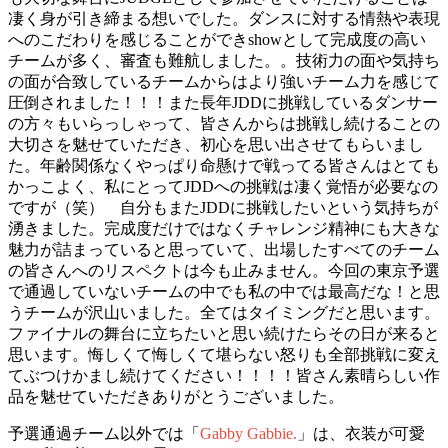
凄く身が引き締まる想いでした。ダンスに対する情熱や表現
へのこだわりを感じることができshowとして完成度の高い
チームが多く、審査も難航しました。。技術力の面や気持ち
の面が合致しているチームからはより強いチーム力を感じて
圧倒されました！！！また長年JDDに挑戦しているダンサー
の方々もいらっしゃって、皆さんからは挑戦し続けることの
大切さを魅せていただき、初心を思い出させてもらいまし
た。年齢関係なくやっぱり命懸けで戦ってる皆さんはとても
かっこよく、私にとってJDDへの挑戦は凄く覚悟が必要なの
ですが（笑） 自分もまたJDDに挑戦したいという気持ちが
湧きました。完成度だけではなくチャレンジ精神にも大きな
魅力が詰まっていると思っていて、出場したすべてのチーム
の皆さんへのリスペクトは今も止みません。今回の東京予選
で通過していないチームの中でも私の中では最高だな！と思
うチームが沢山いました。全てはタイミングだと思います。
ファイナルの舞台に立ちたいと思い続けたらその日が来ると
思います。悔しくて悔しくて堪らない怒りも全部挑戦に変え
てぶつけかまし続けてください！！！！皆さん素晴らしい作
品を魅せていただきありがとうございました。
予選通過チーム以外では「
Gabby Gabbie.
」は、衣装が可愛