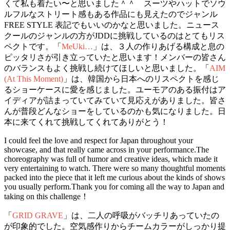
くて私も着たい〜と思いました＾＾ スーツやハットでソウ
ルフルなストリート感もある作品にも見えたのでジャンル
FREE STYLE 表記でもいいのかなと思いました。ニュース
クールのジャンルの方がJDDに挑戦しているのはとてもリス
ペクトです。「
MeUki…
」は、３人の作りあげる構成と息の
ピッタリさが引き立っていたと思います！メンバーの皆さん
のバランスもよく挑戦し続けてほしいと思いました。「
AIM
(At This Moment)
」は、韓国から日本へのリスペクトを感じ
るショーケースに愛を感じました。ユーモアのある振付はア
イディアが詰まっていてみていて見応えがありました。皆さ
んが普段どんなショーをしているのかも気になりました。日
本に来てくれて挑戦してくれてありがとう！
I could feel the love and respect for Japan throughout your
showcase, and that really came across in your performance.The
choreography was full of humor and creative ideas, which made it
very entertaining to watch. There were so many thoughtful moments
packed into the piece that it left me curious about the kinds of shows
you usually perform.Thank you for coming all the way to Japan and
taking on this challenge！
「
GRID GRAVE
」は、二人の呼吸がバッチリあっていたの
が印象的でした。空気感作りからチームカラーがしっかり提