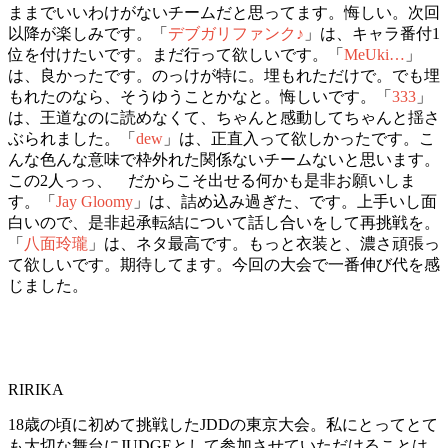
ままでいいわけがないチームだと思ってます。悔しい。次回
以降が楽しみです。「
デブガリファンク♪
」は、キャラ番付1
位を付けたいです。まだ行って欲しいです。「
MeUki…
」
は、良かったです。のっけが特に。埋もれただけで。でも埋
もれたのなら、そうゆうことかなと。悔しいです。「
333
」
は、王道なのに読めなくて、ちゃんと感動してちゃんと揺さ
ぶられました。「
dew
」は、正直入って欲しかったです。こ
んな色んな意味で枠外れた関係ないチームないと思います。
この2人っっ、 だからこそ出せる何かも是非お願いしま
す。「
Jay Gloomy
」は、詰め込み過ぎた、です。上手いし面
白いので、是非起承転結について話し合いをして再挑戦を。
「
八面玲瓏
」は、ネタ最高です。もっと衣装と、濃さ頑張っ
て欲しいです。期待してます。今回の大会で一番伸び代を感
じました。
RIRIKA
18歳の頃に初めて挑戦したJDDの東京大会。私にとってとて
も大切な舞台にJUDGEとして参加させていただけることは