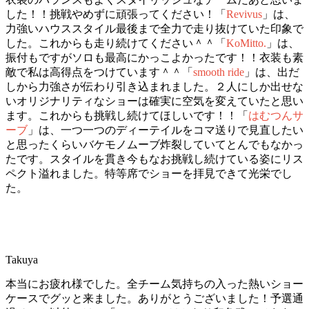
した！！挑戦やめずに頑張ってください！「
Revivus
」は、
力強いハウススタイル最後まで全力で走り抜けていた印象で
した。これからも走り続けてください＾＾「
KoMitto.
」は、
振付もですがソロも最高にかっこよかったです！！衣装も素
敵で私は高得点をつけています＾＾「
smooth ride
」は、出だ
しから力強さが伝わり引き込まれました。２人にしか出せな
いオリジナリティなショーは確実に空気を変えていたと思い
ます。これからも挑戦し続けてほしいです！！「
はむつんサ
ーブ
」は、一つ一つのディーテイルをコマ送りで見直したい
と思ったくらいバケモノムーブ炸裂していてとんでもなかっ
たです。スタイルを貫き今もなお挑戦し続けている姿にリス
ペクト溢れました。特等席でショーを拝見できて光栄でし
た。
Takuya
本当にお疲れ様でした。全チーム気持ちの入った熱いショー
ケースでグッと来ました。ありがとうございました！予選通