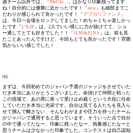
過チーム以外では、「
MeUki…
」はかなり印象残ってます
ね！自分的には優勝に近かったです！「
dew
」も細部までこ
だわりが感じられて良かったです！「
デブガリファンク
」
は、今日一会場をロックしてました！めちゃくちゃ楽しかっ
たです「
L’ILIP
」は、2人でいい感じに力が抜けてて、ショ
ー通してとても好きでした！！「
JURI&JUNA
」は、前も見
たことあったんですけど、今回もとても良かったです！雰囲
気からいい感じでした！
ryj.
まずは、今回初めてのジャパン予選のジャッジをさせていた
だき本当にありがとうございました。命掛けて仲間と戦った
この現場で、あの席に座って受け止め裁くという大役に任命
していただき本当に光栄です。自分は見てる人たちを見入ら
せて掴んで離さない、そんなわがままや圧力を持ったチーム
がジャパンで通用すると思っています。そういった点で自分
の中で通ってたなー、印象に残ったなー、熱量感じたなーと
思うチームは少なかった印象でした。コンテストは自己認知