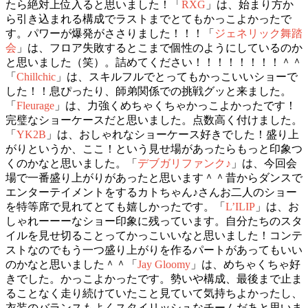
たら絶対上位入ると思いました！「
RXG
」は、始まり方か
ら引き込まれる構成でラストまでとてもかっこよかったで
す。パワーが爆発がささりました！！！「
ジェネリック舞踏
会
」は、フロア失敗するとこまで個性のようにしているのか
と思いました（笑）。詰めてください！！！！！！！！＾＾
「
Chillchic
」は、スキルフルでとってもかっこいいショーで
した！！息ぴったり、師弟関係での挑戦グッと来ました。
「
Fleurage
」は、力強くめちゃくちゃかっこよかったです！
完璧なショーケースだと思いました。点数高く付けました。
「
YK2B
」は、おしゃれなショーケース好きでした！盛り上
がりというか、ここ！という見せ場があったらもっと印象つ
くのかなと思いました。「
デブガリファンク♪
」は、今回会
場で一番盛り上がりがあったと思います＾＾昔からダンスで
エンターテイメントをするカトちゃん♪さんお二人のショー
を特等席で見れてとても嬉しかったです。「
L’ILIP
」は、お
しゃれーーーなショー印象に残っています。自分たちのスタ
イルを見せ切ることってかっこいいなと思いました！コンテ
ストなのでもう一つ盛り上がりを作るパートがあってもいい
のかなと思いました＾＾「
Jay Gloomy
」は、めちゃくちゃ好
きでした。かっこよかったです。勢いや構成、最後まで止ま
ることなく走り続けていたこと見ていて気持ちよかったし、
衣装のバランスもよくスタイリッシュなチームだあと思いま