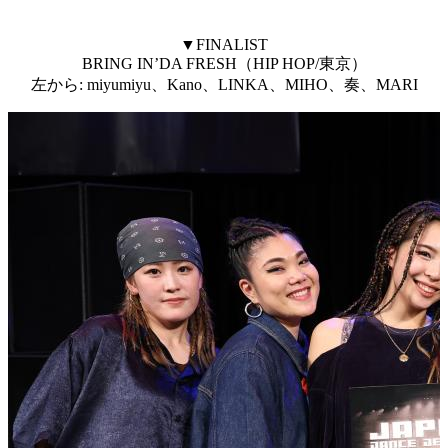
▼FINALIST
BRING IN’DA FRESH（HIP HOP/東京）
左から: miyumiyu、Kano、LINKA、MIHO、奏、MARI