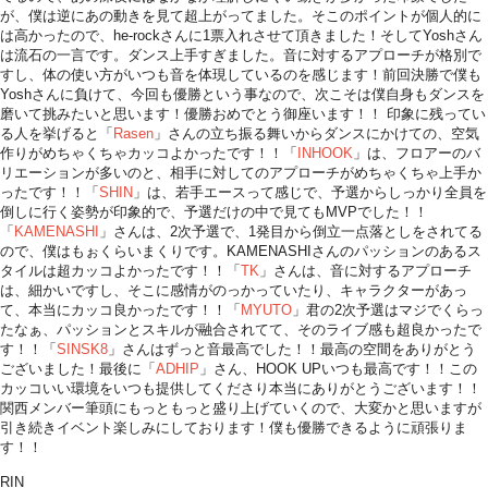
が、僕は逆にあの動きを見て超上がってました。そこのポイントが個人的に
は高かったので、he-rockさんに1票入れさせて頂きました！そしてYoshさん
は流石の一言です。ダンス上手すぎました。音に対するアプローチが格別で
すし、体の使い方がいつも音を体現しているのを感じます！前回決勝で僕も
Yoshさんに負けて、今回も優勝という事なので、次こそは僕自身もダンスを
磨いて挑みたいと思います！優勝おめでとう御座います！！ 印象に残ってい
る人を挙げると「
Rasen
」さんの立ち振る舞いからダンスにかけての、空気
作りがめちゃくちゃカッコよかったです！！「
INHOOK
」は、フロアーのバ
リエーションが多いのと、相手に対してのアプローチがめちゃくちゃ上手か
ったです！！「
SHIN
」は、若手エースって感じで、予選からしっかり全員を
倒しに行く姿勢が印象的で、予選だけの中で見てもMVPでした！！
「
KAMENASHI
」さんは、2次予選で、1発目から倒立一点落としをされてる
ので、僕はもぉくらいまくりです。KAMENASHIさんのパッションのあるス
タイルは超カッコよかったです！！「
TK
」さんは、音に対するアプローチ
は、細かいですし、そこに感情がのっかっていたり、キャラクターがあっ
て、本当にカッコ良かったです！！「
MYUTO
」君の2次予選はマジでくらっ
たなぁ、パッションとスキルが融合されてて、そのライブ感も超良かったで
す！！「
SINSK8
」さんはずっと音最高でした！！最高の空間をありがとう
ございました！最後に「
ADHIP
」さん、HOOK UPいつも最高です！！この
カッコいい環境をいつも提供してくださり本当にありがとうございます！！
関西メンバー筆頭にもっともっと盛り上げていくので、大変かと思いますが
引き続きイベント楽しみにしております！僕も優勝できるように頑張りま
す！！
RIN