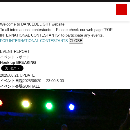
Welcome to DANCEDELIGHT website!
To all international contestants... Please check our web page “FOR
INTERNATIONAL CONTESTANTS” to participate any events.
FOR INTERNATIONAL CONTESTANTS
CLOSE
EVENT REPORT
イベントレポート
Hook up BREAKING
2025.06.21 UPDATE
イベント日程
2025/06/20 23:00-5:00
イベント会場
SUNHALL