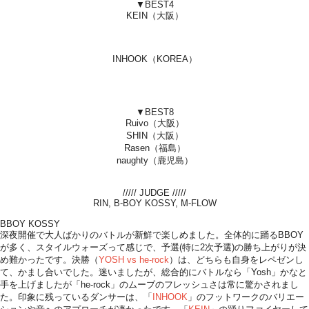
▼BEST4
KEIN（大阪）
INHOOK（KOREA）
▼BEST8
Ruivo（大阪）
SHIN（大阪）
Rasen（福島）
naughty（鹿児島）
///// JUDGE /////
RIN, B-BOY KOSSY, M-FLOW
BBOY KOSSY
深夜開催で大人ばかりのバトルが新鮮で楽しめました。全体的に踊るBBOY
が多く、スタイルウォーズって感じで、予選(特に2次予選)の勝ち上がりが決
め難かったです。決勝（
YOSH vs he-rock
）は、どちらも自身をレペゼンし
て、かまし合いでした。迷いましたが、総合的にバトルなら「Yosh」かなと
手を上げましたが「he-rock」のムーブのフレッシュさは常に驚かされまし
た。印象に残っているダンサーは、「
INHOOK
」のフットワークのバリエー