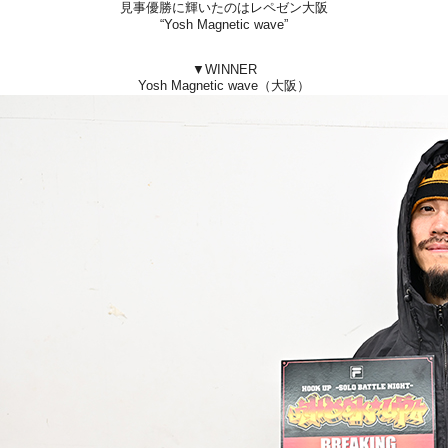
見事優勝に輝いたのはレペゼン大阪
“Yosh Magnetic wave”
▼WINNER
Yosh Magnetic wave（大阪）