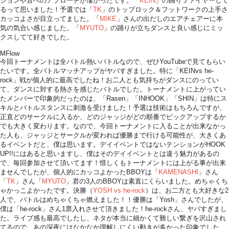
ションや音へのアプローチが凄かったです。「
KEIN
」の踊りファイヤーして
るって思いました！予選では「
TK
」のトップロック＆フットワークの上手さ
カッコよさが目立ってました。「
MIKE
」さんの出だしのエアチェアーに本
気の気合い感じました。「
MYUTO
」の踊りが立ちダンスと良い感じにミッ
クスしてて好きでした。
MFlow
今回トーナメントは全バトル熱いバトルなので、ぜひYouTubeで見てもらい
たいです。全バトルマッチアップがヤバすぎました。特に「KEINvs he-
rock」戦が個人的に最高でしたね！お二人とも気持ちがダンスにのってい
て、ダンスに対する熱さを感じたバトルでした。トーナメントに上がってい
たメンバーで印象的だったのは、「Rasen」「INHOOK」「SHIN」は特にス
キルとバトルスタンスに刺激を受けました！予選は技術はもちろんですが、
正直どのサークルに入るか、どのジャッジがどの順番でピックアップするか
でも大きく変わります。なので、今回トーナメントに入ることが出来なかっ
た人も、ジャッジとサークルが変われば優勝まで行ける可能性が、大きくあ
るイベントだと、僕は思います。デイイベントではないテンションがHOOK
UP!!にはあると思いますし、僕はそのデイイベントとは違う魅力があるの
で、毎回参加させて頂いてます！惜しくもトーナメントには上がる事が出来
ませんでしたが、個人的にカッコよかったBBOYは「
KAMENASHI
」さん
「
TK
」さん「
MYUTO
」君の3人のBBOYは素直にくらいました。めちゃくち
ゃかっこよかったです。決勝（
YOSH vs he-rock
）は、お二方とも大好きな2
人で、バトルはめちゃくちゃ燃えました！！優勝は「Yosh」さんでしたが、
僕は「he-rock」さん1票入れさせて頂きました！he-rockさん、ヤバすぎまし
た。ライブ感も最高でしたし、ネタが本当に細かくて難しい繋ぎを沢山され
てるので、あの深夜にはなかなか理解しにくい動きが多かった印象でした