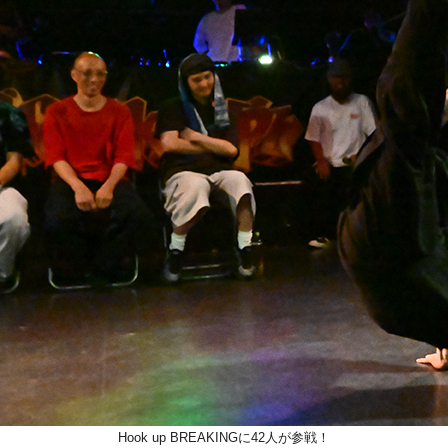
Hook up BREAKINGに42人が参戦！