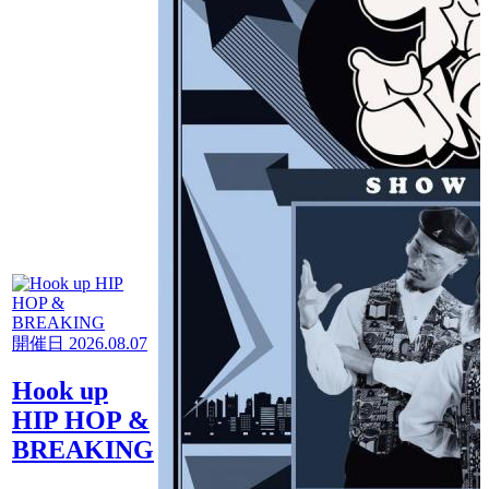
開催日 2026.08.07
Hook up
HIP HOP &
BREAKING