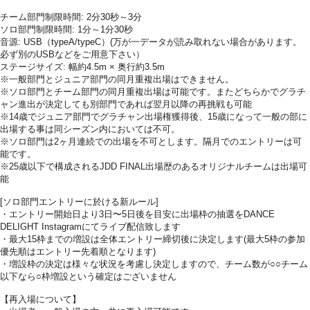
チーム部門制限時間: 2分30秒～3分
ソロ部門制限時間: 1分～1分30秒
音源: USB（typeA/typeC）(万が一データが読み取れない場合があります。
必ず別のUSBなどをご用意下さい）
ステージサイズ: 幅約4.5m × 奥行約3.5m
※一般部門とジュニア部門の同月重複出場はできません。
※ソロ部門とチーム部門の同月重複出場は可能です。またどちらかでグラチ
ャン進出が決定しても別部門であれば翌月以降の再挑戦も可能
※14歳でジュニア部門でグラチャン出場権獲得後、15歳になって一般の部に
出場する事は同シーズン内においては不可。
※ソロ部門は2ヶ月連続での出場を不可とします。隔月でのエントリーは可
能です。
※25歳以下で構成されるJDD FINAL出場歴のあるオリジナルチームは出場可
能
[ソロ部門エントリーに於ける新ルール]
・エントリー開始日より3日〜5日後を目安に出場枠の抽選をDANCE
DELIGHT Instagramにてライブ配信致します
・最大15枠までの増設は全体エントリー締切後に決定します(最大5枠の参加
優先順はエントリー先着順となります)
・増設枠の決定は様々な状況を考慮し決定しますので、チーム数が○○チーム
以下なら○枠増設という確定はございません
【再入場について】