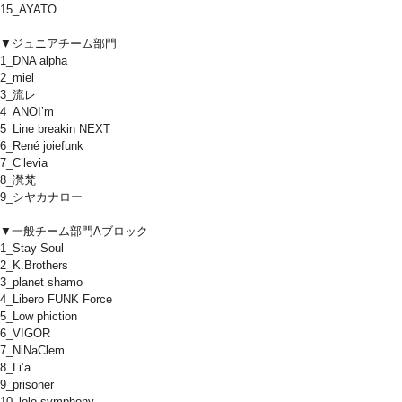
15_AYATO
▼ジュニアチーム部門
1_DNA alpha
2_miel
3_流レ
4_ANOI’m
5_Line breakin NEXT
6_René joiefunk
7_C’levia
8_滼梵
9_シヤカナロー
▼一般チーム部門Aブロック
1_Stay Soul
2_K.Brothers
3_planet shamo
4_Libero FUNK Force
5_Low phiction
6_VIGOR
7_NiNaClem
8_Li’a
9_prisoner
10_lolo symphony