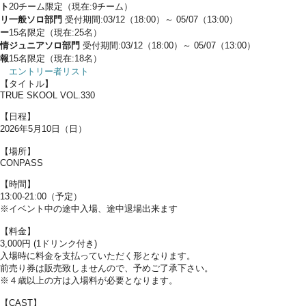
ト
20チーム限定（現在:9チーム）
リ
一般ソロ部門
受付期間:03/12（18:00）～ 05/07（13:00）
ー
15名限定（現在:25名）
情
ジュニアソロ部門
受付期間:03/12（18:00）～ 05/07（13:00）
報
15名限定（現在:18名）
エントリー者リスト
【タイトル】
TRUE SKOOL VOL.330
【日程】
2026年5月10日（日）
【場所】
CONPASS
【時間】
13:00-21:00（予定）
※イベント中の途中入場、途中退場出来ます
【料金】
3,000円 (1ドリンク付き)
入場時に料金を支払っていただく形となります。
前売り券は販売致しませんので、予めご了承下さい。
※４歳以上の方は入場料が必要となります。
【CAST】