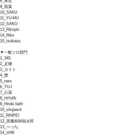
8_來生
9_双葉
10_SAKU
11_YU-MU
12_SAKO
13_Rikopin
14_Riko
15_tsukasa
▼一般ソロ部門
1_345
2_足腰
3_カイト
4_蟹
5_naru
6_YU-I
7_心温
8_HiYoRi
9_Hiroki faith
10_shujaack
11_RINPEI
12_黒魔術師福太郎
13_べっち
14_sHiK