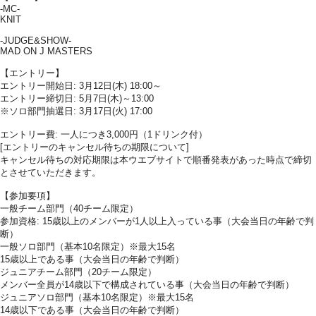
-MC-
KNIT
-JUDGE&SHOW-
MAD ON J MASTERS
【エントリー】
エントリー開始日: 3月12日(木) 18:00～
エントリー締切日: 5月7日(木)～13:00
※ソロ部門抽選日: 3月17日(火) 17:00
エントリー費: 一人につき3,000円（1ドリンク付）
[エントリーのキャンセル待ちの期限について]
キャンセル待ちの対応期限は本ウエブサイトで順番発表があった時点で締切
とさせていただきます。
【参加要項】
一般チーム部門（40チーム限定）
参加資格: 15歳以上のメンバーが1人以上入っている事（大会当日の年齢で判
断）
一般ソロ部門（基本10名限定）※最大15名
15歳以上である事（大会当日の年齢で判断）
ジュニアチーム部門（20チーム限定）
メンバー全員が14歳以下で構成されている事（大会当日の年齢で判断）
ジュニアソロ部門（基本10名限定）※最大15名
14歳以下である事（大会当日の年齢で判断）