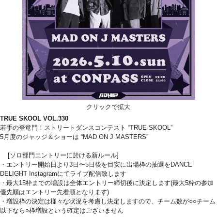
クリックで拡大
TRUE SKOOL VOL.330
若手の登竜門！ストリートダンスコンテスト “TRUE SKOOL”
5月度のジャッジ＆ショーは “MAD ON J MASTERS”
[ソロ部門エントリーに於ける新ルール]
・エントリー開始日より3日〜5日後を目安に出場枠の抽選をDANCE
DELIGHT Instagramにてライブ配信致します
・最大15枠までの増設は全体エントリー締切後に決定します(最大5枠の参加
優先順はエントリー先着順となります)
・増設枠の決定は様々な状況を考慮し決定しますので、チーム数が○○チーム
以下なら○枠増設という確定はございません