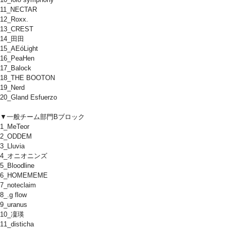
11_NECTAR
12_Roxx.
13_CREST
14_田田
15_AEóLight
16_PeaHen
17_Balock
18_THE BOOTON
19_Nerd
20_Gland Esfuerzo
▼一般チーム部門Bブロック
1_MeTeor
2_ODDEM
3_Lluvia
4_オニオニンズ
5_Bloodline
6_HOMEMEME
7_noteclaim
8_.g flow
9_uranus
10_凜瑛
11_disticha