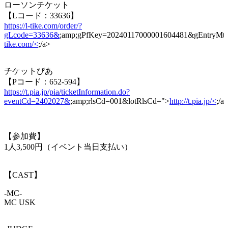
ローソンチケット
【Lコード：33636】
https://l-tike.com/order/?
gLcode=33636&
;amp;gPfKey=20240117000001604481&gEn
tike.com/<
;/a>
チケットぴあ
【Pコード：652-594】
https://t.pia.jp/pia/ticketInformation.do?
eventCd=2402027&
;amp;rlsCd=001&lotRlsCd=">
http://t.pia.jp/<
;/a
【参加費】
1人3,500円（イベント当日支払い）
【CAST】
-MC-
MC USK