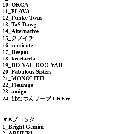
10_ORCA
11_FLAVA
12_Funky Twin
13_Ta$ Dawg
14_Alternative
15_クノイチ
16_corriente
17_Deepot
18_kecelacela
19_DO-YAH DOO-YAH
20_Fabulous Sisters
21_MONOLITH
22_Fleurage
23_amigo
24_はむつんサーブ.CREW
▼Bブロック
1_Bright Gemini
2_ARIJURI