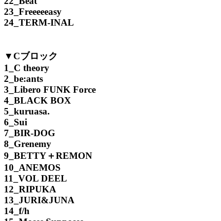
22_Beat
23_Freeeeeasy
24_TERM-INAL
▼Cブロック
1_C theory
2_be:ants
3_Libero FUNK Force
4_BLACK BOX
5_kuruasa.
6_Sui
7_BIR-DOG
8_Grenemy
9_BETTY＋REMON
10_ANEMOS
11_VOL DEEL
12_RIPUKA
13_JURI&JUNA
14_f/h