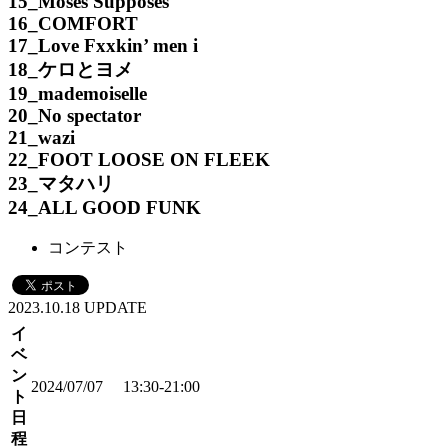
15_Moses Supposes
16_COMFORT
17_Love Fxxkin’ men i
18_ケロとヨメ
19_mademoiselle
20_No spectator
21_wazi
22_FOOT LOOSE ON FLEEK
23_マタハリ
24_ALL GOOD FUNK
コンテスト
2023.10.18 UPDATE
イ
ベ
ン
2024/07/07 13:30-21:00
ト
日
程