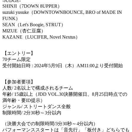
-JUDGE-
SHINJI（7DOWN 8UPPER）
suzuki yusuke（DOWNTOWNBOUNCE, BRO of MADE IN
FUNK）
SEAN（Let's Boogie, STRUT）
MIZUE（杏仁豆腐）
KAZANE（LUCIFER, Novel Nextus）
【エントリー】
70チーム限定
受付開始日時 : 2024年5月9日（木）AM11:00より受付開始
【参加者要項】
人数/ 2名以上で構成されるチーム
年齢/ 15歳以上（JDD VOL.30決勝開催日、8月25日時点での
満年齢・要ID提示）
ジャンル/ ストリートダンス全般
制限時間/ 2分30秒～3分以内
（決勝大会での制限時間/3分30秒～4分以内）
パフォーマンススタートは「音先行」「板付き」どちらでも