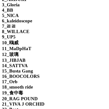
3_Gloria
4_BB
5_NICA
6_kaleidoscope
7_ill ill
8_WILLACE
9_UP5
10_鴎威
11_MaDpHaT
12_玻璃
13_JIBJAB
14_SATTVA
15_Busta Gang
16_BOOCOLORS
17_Orb
18_smooth ride
19_食中毒
20_RAG POUND
21_VIVA J ORCHID