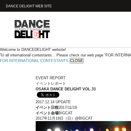
DANCE DELIGHT WEB SITE
Welcome to DANCEDELIGHT website!
To all international contestants... Please check our web page “FOR INTE
FOR INTERNATIONAL CONTESTANTS
CLOSE
EVENT REPORT
イベントレポート
OSAKA DANCE DELIGHT VOL.33
2017.12.14 UPDATE
イベント日程
2017/11/19
イベント会場
BIGCAT
2017年11月19日（日）@BIGCAT