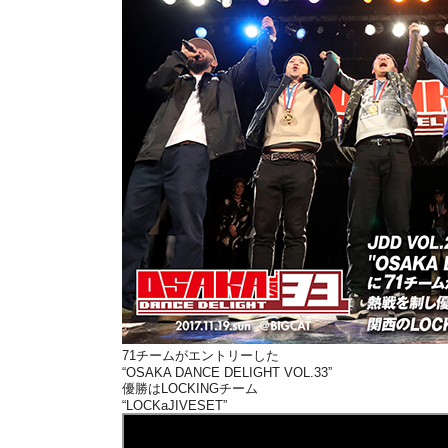
71チームがエントリーした
“OSAKA DANCE DELIGHT VOL.33”
優勝はLOCKINGチーム
“LOCKaJIVESET”