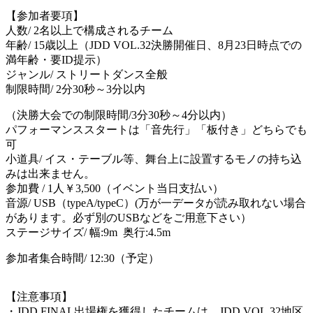
【参加者要項】
人数/ 2名以上で構成されるチーム
年齢/ 15歳以上（JDD VOL.32決勝開催日、8月23日時点での
満年齢・要ID提示）
ジャンル/ ストリートダンス全般
制限時間/ 2分30秒～3分以内
（決勝大会での制限時間/3分30秒～4分以内）
パフォーマンススタートは「音先行」「板付き」どちらでも
可
小道具/ イス・テーブル等、舞台上に設置するモノの持ち込
みは出来ません。
参加費 / 1人￥3,500（イベント当日支払い）
音源/ USB（typeA/typeC）(万が一データが読み取れない場合
があります。必ず別のUSBなどをご用意下さい）
ステージサイズ/ 幅:9m 奥行:4.5m
参加者集合時間/ 12:30（予定）
【注意事項】
・JDD FINAL出場権を獲得したチームは、JDD VOL.32地区