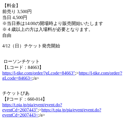
【料金】
前売り 3,500円
当日 4,500円
※当日券は14:00の開場時より販売開始いたします
※４歳以上の方は入場料が必要となります。
自由
4/12（日）チケット発売開始
ローソンチケット
【Lコード：84663】
https://l-tike.com/order/?gLcode=84663"
;>
https://l-tike.com/order/?
gLcode=84663<
;/a>
チケットぴあ
【Pコード：660-014】
https://t.pia.jp/pia/event/event.do?
eventCd=2607443"
;>
https://t.pia.jp/pia/event/event.do?
eventCd=2607443<
;/a>