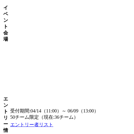
イ
ベ
ン
ト
会
場
エ
ン
受付期間:04/14（11:00）～ 06/09（13:00）
ト
50チーム限定（現在:36チーム）
リ
ー
エントリー者リスト
情